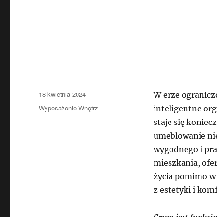
Data
18 kwietnia 2024
W erze ogranicz
publikacji
Kategorie
Wyposażenie Wnętrz
inteligentne o
staje się konie
umeblowanie nie
wygodnego i pra
mieszkania, ofer
życia pomimo w 
z estetyki i kom
Czym jest funkcj