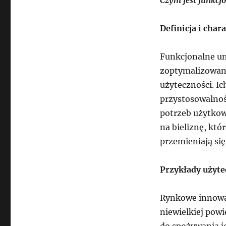
Definicja i char
Funkcjonalne um
zoptymalizowani
użyteczności. Ic
przystosowalnośc
potrzeb użytkow
na bieliznę, kt
przemieniają si
Przykłady użyte
Rynkowe innowac
niewielkiej pow
do spożywania j