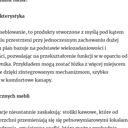
akterystyka
eblowanie, to produkty stworzone z myślą pod kątem
u przestrzeni przy jednoczesnym zachowaniu dużej
h plan bazuje na podstawie wielozadaniowości i
i, pozwalając na przekształcenie funkcji w w oparciu od
nika. Przykładem mogą zostać łóżka z więcej miejscem
óre dzięki zintegrowanym mechanizmom, szybko
ę w komfortowe kanapy.
cznych mebli
je nieustannie zaskakują: stoliki kawowe, które od
ierzchni przemieniają się się pełnowymiarowymi lokalam
edzenia, czy ścienne szafki, które można swobodnie