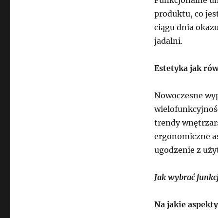
produktu, co jes
ciągu dnia okaz
jadalni.
Estetyka jak ró
Nowoczesne wypo
wielofunkcyjność
trendy wnętrzar
ergonomiczne as
ugodzenie z uży
Jak wybrać funkc
Na jakie aspekty